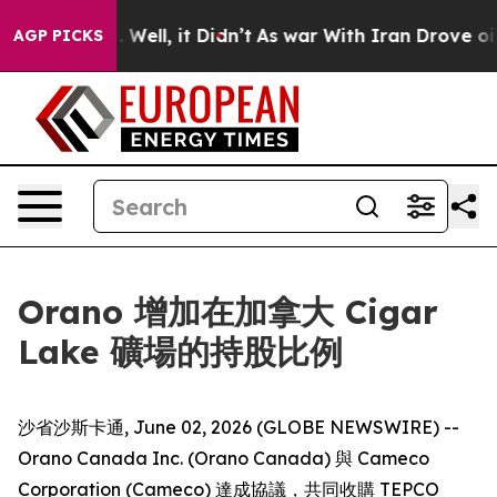
d 40%. Well, it Didn’t
As war With Iran Drove oil Pr
AGP PICKS
Orano 增加在加拿大 Cigar
Lake 礦場的持股比例
沙省沙斯卡通, June 02, 2026 (GLOBE NEWSWIRE) --
Orano Canada Inc. (Orano Canada) 與 Cameco
Corporation (Cameco) 達成協議，共同收購 TEPCO