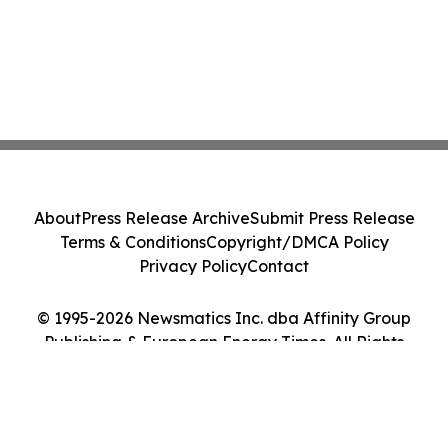
About
Press Release Archive
Submit Press Release
Terms & Conditions
Copyright/DMCA Policy
Privacy Policy
Contact
© 1995-2026 Newsmatics Inc. dba Affinity Group
Publishing & European Energy Times. All Rights
Reserved.
Cookie Settings / Your Privacy Choices