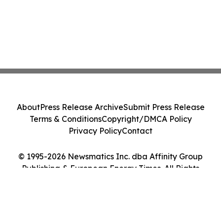
About
Press Release Archive
Submit Press Release
Terms & Conditions
Copyright/DMCA Policy
Privacy Policy
Contact
© 1995-2026 Newsmatics Inc. dba Affinity Group
Publishing & European Energy Times. All Rights
Reserved.
Cookie Settings / Your Privacy Choices