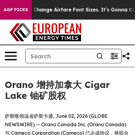
obbying To Change Airfare Font Sizes. It’s Gonna Cost 
AGP PICKS
Orano 增持加拿大 Cigar
Lake 铀矿股权
萨斯喀彻温省萨斯卡通, June 02, 2026 (GLOBE
NEWSWIRE) -- Orano Canada Inc. (Orano Canada)
与 Cameco Corporation (Cameco) 已达成协议，将联合